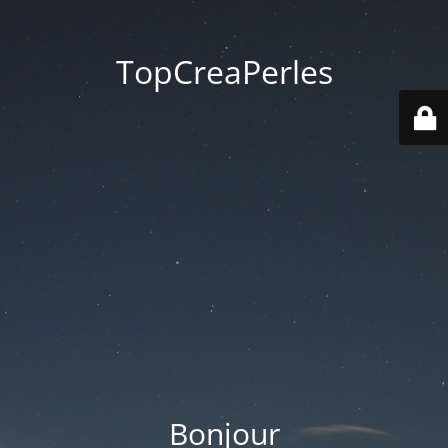
TopCreaPerles
Bonjour