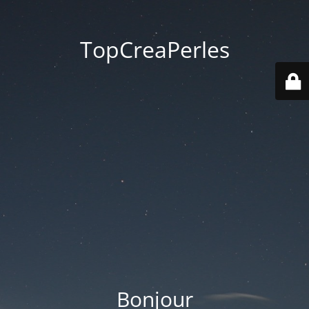
TopCreaPerles
Bonjour