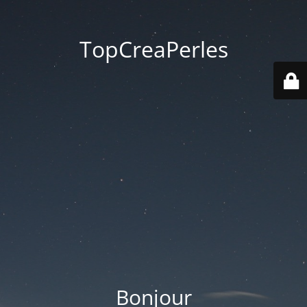
TopCreaPerles
Bonjour