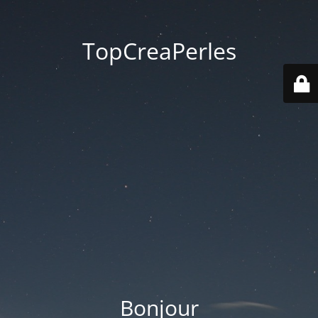
TopCreaPerles
Bonjour